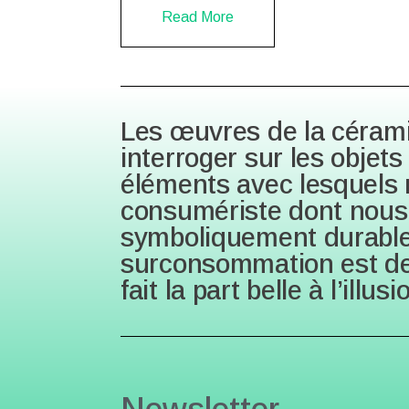
Read More
Read More
Read More
Les œuvres de la céram
interroger sur les objet
éléments avec lesquels n
consumériste dont nous f
symboliquement durables
surconsommation est de
fait la part belle à l’ill